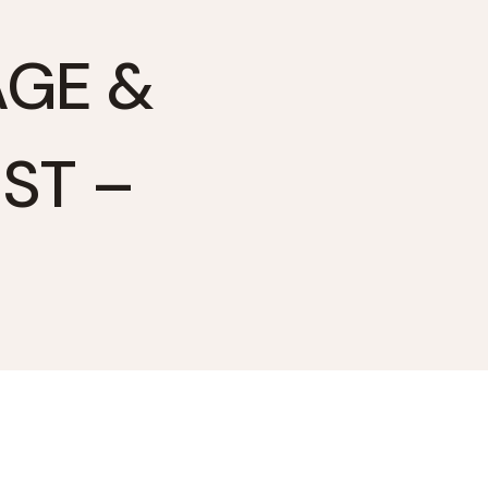
AGE &
ST –