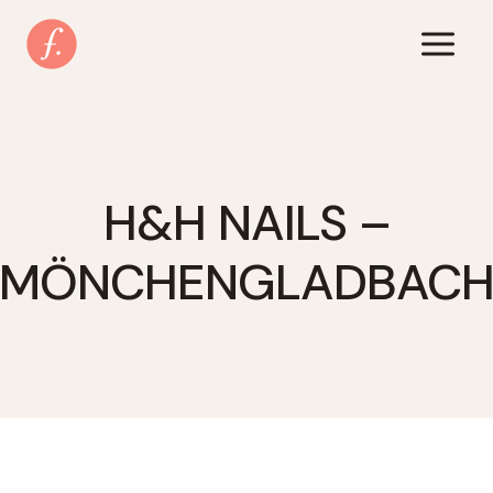
Zum
Inhalt
springen
H&H NAILS –
MÖNCHENGLADBAC