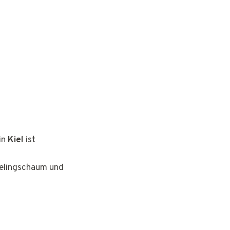
in
Kiel
ist
eelingschaum und