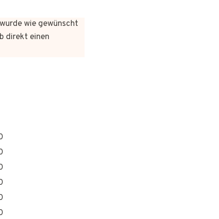
es wurde wie gewünscht
b direkt einen
0
0
0
0
0
0