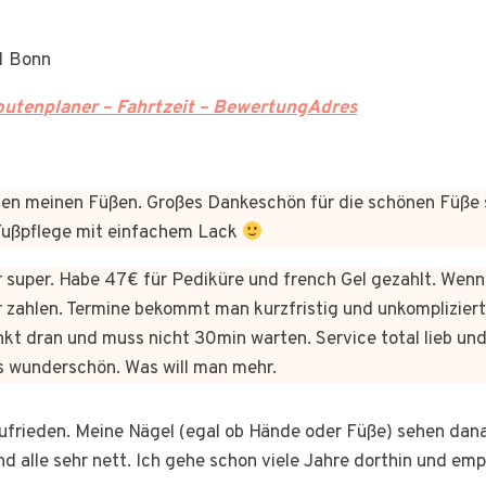
1 Bonn
utenplaner – Fahrtzeit – BewertungAdres
n meinen Füßen. Großes Dankeschön für die schönen Füße 
 Fußpflege mit einfachem Lack
er super. Habe 47€ für Pediküre und french Gel gezahlt. Wen
 zahlen. Termine bekommt man kurzfristig und unkomplizie
kt dran und muss nicht 30min warten. Service total lieb und
s wunderschön. Was will man mehr.
 zufrieden. Meine Nägel (egal ob Hände oder Füße) sehen dan
nd alle sehr nett. Ich gehe schon viele Jahre dorthin und em