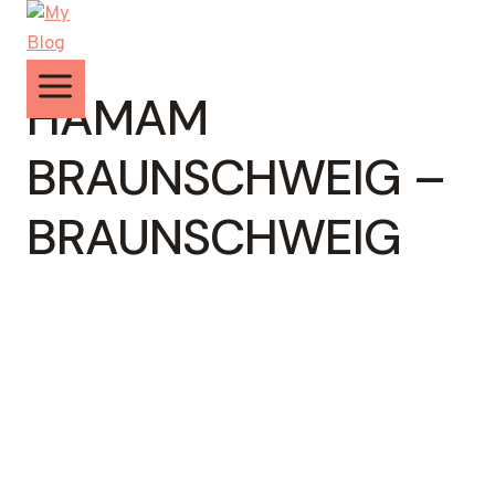
Zum
Inhalt
springen
HAMAM
BRAUNSCHWEIG –
BRAUNSCHWEIG