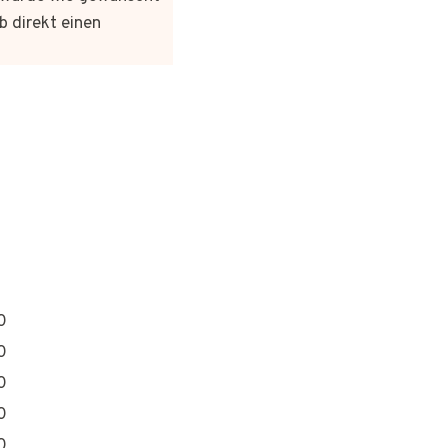
b direkt einen
0
0
0
0
0