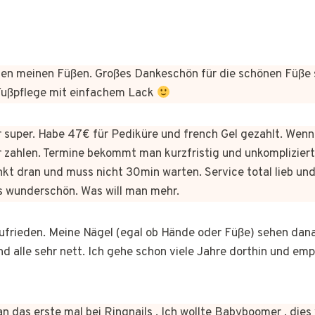
n meinen Füßen. Großes Dankeschön für die schönen Füße 
 Fußpflege mit einfachem Lack
er super. Habe 47€ für Pediküre und french Gel gezahlt. Wen
 zahlen. Termine bekommt man kurzfristig und unkomplizie
kt dran und muss nicht 30min warten. Service total lieb und
s wunderschön. Was will man mehr.
 zufrieden. Meine Nägel (egal ob Hände oder Füße) sehen dan
nd alle sehr nett. Ich gehe schon viele Jahre dorthin und em
n das erste mal bei Ringnails . Ich wollte Babyboomer , di