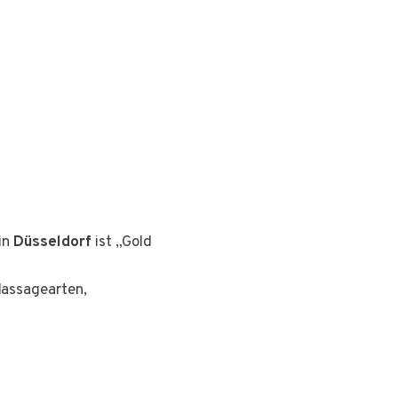
in
Düsseldorf
ist „Gold
Massagearten,