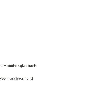
in
Mönchengladbach
 Peelingschaum und