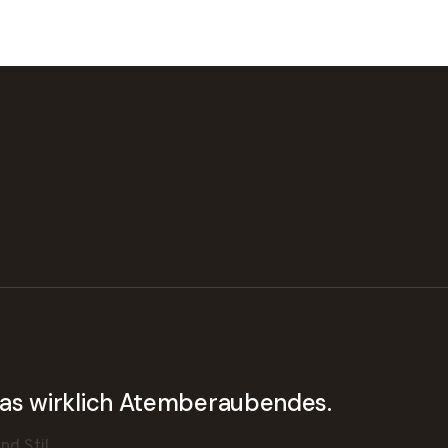
twas wirklich Atemberaubendes.
d Stil.