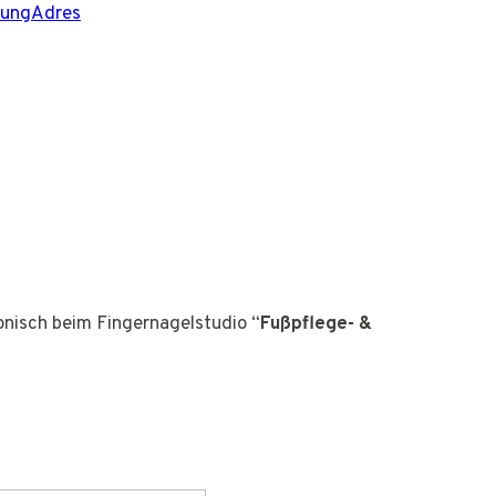
tungAdres
fonisch beim Fingernagelstudio “
Fußpflege- &