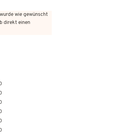
es wurde wie gewünscht
b direkt einen
0
0
0
0
0
0