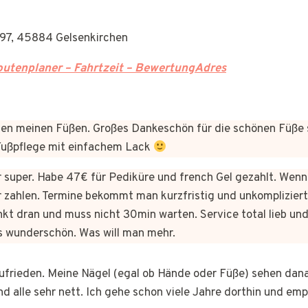
97, 45884 Gelsenkirchen
utenplaner – Fahrtzeit – BewertungAdres
n meinen Füßen. Großes Dankeschön für die schönen Füße 
 Fußpflege mit einfachem Lack
er super. Habe 47€ für Pediküre und french Gel gezahlt. Wen
 zahlen. Termine bekommt man kurzfristig und unkomplizie
kt dran und muss nicht 30min warten. Service total lieb und
s wunderschön. Was will man mehr.
 zufrieden. Meine Nägel (egal ob Hände oder Füße) sehen dan
nd alle sehr nett. Ich gehe schon viele Jahre dorthin und em