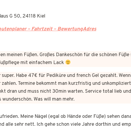
aus G 50, 24118 Kiel
utenplaner – Fahrtzeit – BewertungAdres
n meinen Füßen. Großes Dankeschön für die schönen Füße 
 Fußpflege mit einfachem Lack
er super. Habe 47€ für Pediküre und french Gel gezahlt. Wen
 zahlen. Termine bekommt man kurzfristig und unkomplizie
kt dran und muss nicht 30min warten. Service total lieb und
s wunderschön. Was will man mehr.
 zufrieden. Meine Nägel (egal ob Hände oder Füße) sehen dan
nd alle sehr nett. Ich gehe schon viele Jahre dorthin und em