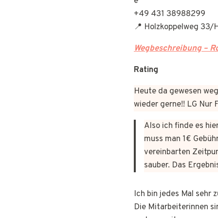
+49 431 38988299
📍 Holzkoppelweg 33/H
Wegbeschreibung – Ro
Rating
Heute da gewesen wege
wieder gerne!! LG Nur
Also ich finde es hi
muss man 1€ Gebühr
vereinbarten Zeitpun
sauber. Das Ergebni
Ich bin jedes Mal sehr
Die Mitarbeiterinnen si