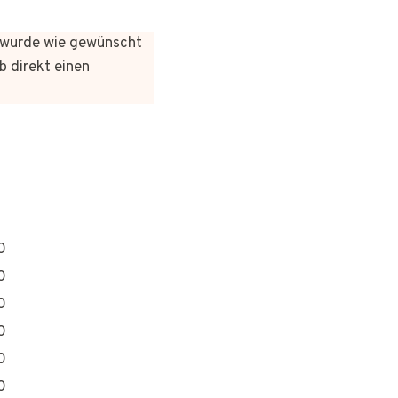
es wurde wie gewünscht
b direkt einen
0
0
0
0
0
0