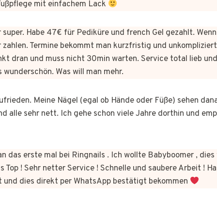
 Fußpflege mit einfachem Lack
er super. Habe 47€ für Pediküre und french Gel gezahlt. Wen
 zahlen. Termine bekommt man kurzfristig und unkomplizie
kt dran und muss nicht 30min warten. Service total lieb und
s wunderschön. Was will man mehr.
 zufrieden. Meine Nägel (egal ob Hände oder Füße) sehen dan
nd alle sehr nett. Ich gehe schon viele Jahre dorthin und em
n das erste mal bei Ringnails . Ich wollte Babyboomer , di
s Top ! Sehr netter Service ! Schnelle und saubere Arbeit ! Ha
t und dies direkt per WhatsApp bestätigt bekommen