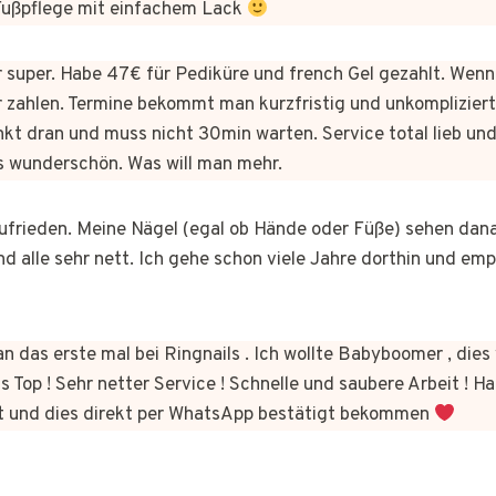
 Fußpflege mit einfachem Lack
er super. Habe 47€ für Pediküre und french Gel gezahlt. Wen
 zahlen. Termine bekommt man kurzfristig und unkomplizie
kt dran und muss nicht 30min warten. Service total lieb und
s wunderschön. Was will man mehr.
 zufrieden. Meine Nägel (egal ob Hände oder Füße) sehen dan
nd alle sehr nett. Ich gehe schon viele Jahre dorthin und em
n das erste mal bei Ringnails . Ich wollte Babyboomer , di
s Top ! Sehr netter Service ! Schnelle und saubere Arbeit ! Ha
t und dies direkt per WhatsApp bestätigt bekommen