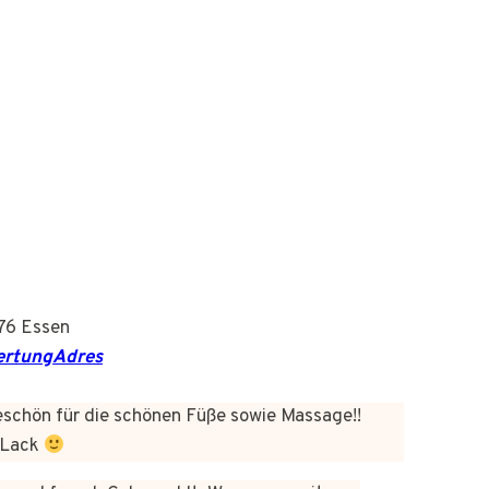
276 Essen
wertungAdres
chön für die schönen Füße sowie Massage!!
 Lack