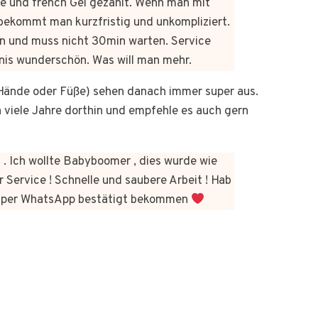
üre und french Gel gezahlt. Wenn man mit
bekommt man kurzfristig und unkompliziert.
n und muss nicht 30min warten. Service
bnis wunderschön. Was will man mehr.
b Hände oder Füße) sehen danach immer super aus.
on viele Jahre dorthin und empfehle es auch gern
 . Ich wollte Babyboomer , dies wurde wie
 Service ! Schnelle und saubere Arbeit ! Hab
kt per WhatsApp bestätigt bekommen