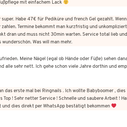
 Fußpflege mit einfachem Lack
er super. Habe 47€ für Pediküre und french Gel gezahlt. Wen
 zahlen. Termine bekommt man kurzfristig und unkomplizie
kt dran und muss nicht 30min warten. Service total lieb und
s wunderschön. Was will man mehr.
 zufrieden. Meine Nägel (egal ob Hände oder Füße) sehen dan
nd alle sehr nett. Ich gehe schon viele Jahre dorthin und em
n das erste mal bei Ringnails . Ich wollte Babyboomer , di
s Top ! Sehr netter Service ! Schnelle und saubere Arbeit ! Ha
t und dies direkt per WhatsApp bestätigt bekommen