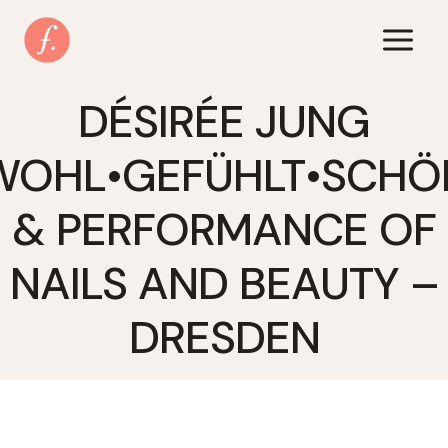
Zum
Inhalt
springen
DÉSIRÉE JUNG
WOHL•GEFÜHLT•SCHÖ
& PERFORMANCE OF
NAILS AND BEAUTY –
DRESDEN