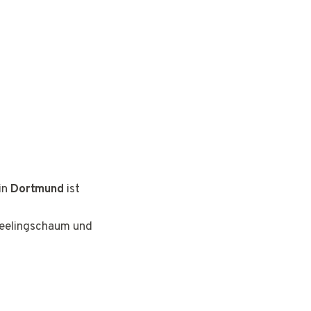
in
Dortmund
ist
Peelingschaum und