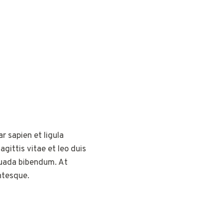
r sapien et ligula
ittis vitae et leo duis
suada bibendum. At
entesque.