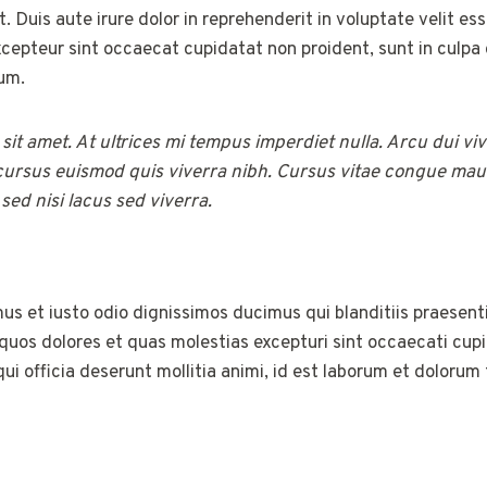
uis aute irure dolor in reprehenderit in voluptate velit ess
Excepteur sint occaecat cupidatat non proident, sunt in culpa 
rum.
 sit amet. At ultrices mi tempus imperdiet nulla. Arcu dui vi
ursus euismod quis viverra nibh. Cursus vitae congue mau
ed nisi lacus sed viverra.
us et iusto odio dignissimos ducimus qui blanditiis praesen
 quos dolores et quas molestias excepturi sint occaecati cup
qui officia deserunt mollitia animi, id est laborum et dolorum