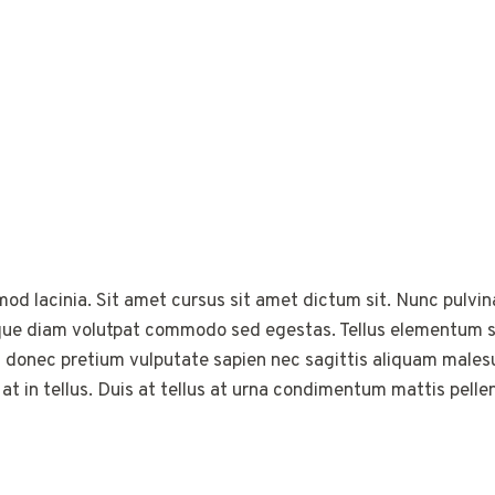
od lacinia. Sit amet cursus sit amet dictum sit. Nunc pulvina
que diam volutpat commodo sed egestas. Tellus elementum sag
 donec pretium vulputate sapien nec sagittis aliquam male
g at in tellus. Duis at tellus at urna condimentum mattis pell