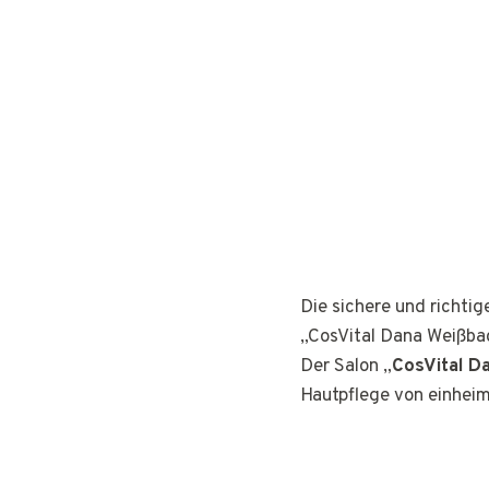
Die sichere und richti
„CosVital Dana Weißba
Der Salon „
CosVital D
Hautpflege von einhei