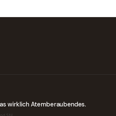
twas wirklich Atemberaubendes.
d Stil.