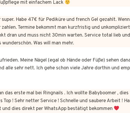
 Fußpflege mit einfachem Lack
er super. Habe 47€ für Pediküre und french Gel gezahlt. Wen
 zahlen. Termine bekommt man kurzfristig und unkomplizie
kt dran und muss nicht 30min warten. Service total lieb und
s wunderschön. Was will man mehr.
 zufrieden. Meine Nägel (egal ob Hände oder Füße) sehen dan
nd alle sehr nett. Ich gehe schon viele Jahre dorthin und em
n das erste mal bei Ringnails . Ich wollte Babyboomer , di
s Top ! Sehr netter Service ! Schnelle und saubere Arbeit ! Ha
t und dies direkt per WhatsApp bestätigt bekommen