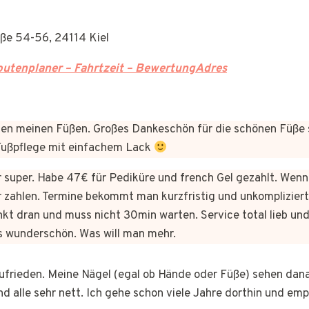
aße 54-56, 24114 Kiel
utenplaner – Fahrtzeit – BewertungAdres
n meinen Füßen. Großes Dankeschön für die schönen Füße 
 Fußpflege mit einfachem Lack
er super. Habe 47€ für Pediküre und french Gel gezahlt. Wen
 zahlen. Termine bekommt man kurzfristig und unkomplizie
kt dran und muss nicht 30min warten. Service total lieb und
s wunderschön. Was will man mehr.
 zufrieden. Meine Nägel (egal ob Hände oder Füße) sehen dan
nd alle sehr nett. Ich gehe schon viele Jahre dorthin und em