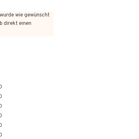
es wurde wie gewünscht
b direkt einen
0
0
0
0
0
0