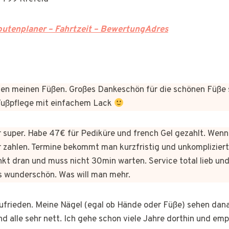
utenplaner – Fahrtzeit – BewertungAdres
n meinen Füßen. Großes Dankeschön für die schönen Füße 
 Fußpflege mit einfachem Lack
er super. Habe 47€ für Pediküre und french Gel gezahlt. Wen
 zahlen. Termine bekommt man kurzfristig und unkomplizie
kt dran und muss nicht 30min warten. Service total lieb und
s wunderschön. Was will man mehr.
 zufrieden. Meine Nägel (egal ob Hände oder Füße) sehen dan
nd alle sehr nett. Ich gehe schon viele Jahre dorthin und em