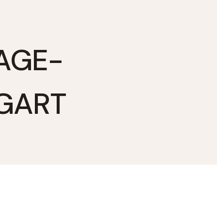
AGE-
GART