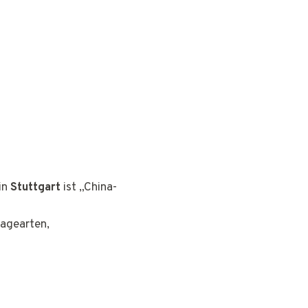
in
Stuttgart
ist „China-
sagearten,