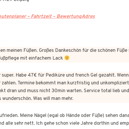
utenplaner – Fahrtzeit – BewertungAdres
n meinen Füßen. Großes Dankeschön für die schönen Füße 
 Fußpflege mit einfachem Lack
er super. Habe 47€ für Pediküre und french Gel gezahlt. Wen
 zahlen. Termine bekommt man kurzfristig und unkomplizie
kt dran und muss nicht 30min warten. Service total lieb und
s wunderschön. Was will man mehr.
 zufrieden. Meine Nägel (egal ob Hände oder Füße) sehen dan
nd alle sehr nett. Ich gehe schon viele Jahre dorthin und em