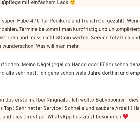
 Fußpflege mit einfachem Lack
er super. Habe 47€ für Pediküre und french Gel gezahlt. Wen
 zahlen. Termine bekommt man kurzfristig und unkomplizie
kt dran und muss nicht 30min warten. Service total lieb und
s wunderschön. Was will man mehr.
 zufrieden. Meine Nägel (egal ob Hände oder Füße) sehen dan
nd alle sehr nett. Ich gehe schon viele Jahre dorthin und em
n das erste mal bei Ringnails . Ich wollte Babyboomer , di
s Top ! Sehr netter Service ! Schnelle und saubere Arbeit ! Ha
t und dies direkt per WhatsApp bestätigt bekommen